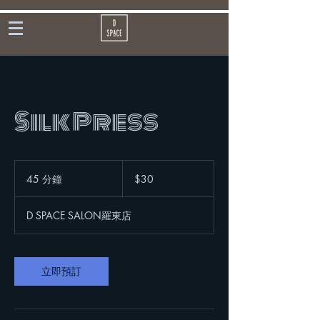
Silk Press
30
新
45 分鐘
4
$30
台
5
幣
分
D SPACE SALON羅東店
鐘
立即預訂