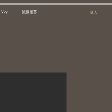
 Vlog
誠徵招募
登入