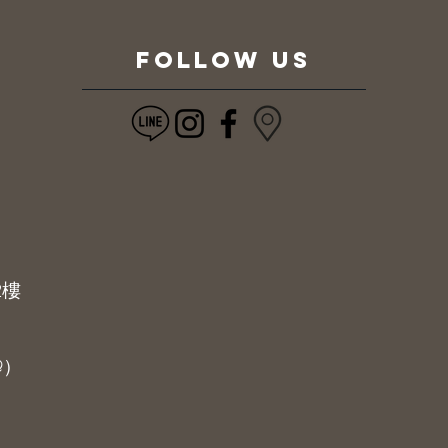
FOLLOW US
2樓
@）