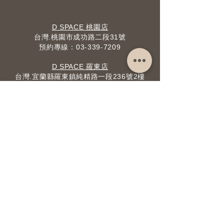
D SPACE SALON
D SPACE 桃園店
台灣.桃園市成功路二段31號
預約專線：​03-339-7209
D SPACE 羅東店
台灣.宜蘭縣羅東鎮純精路一段236號2樓
預約專線：​03-956-2669
​美容/彩妝預約專線：0919904769(Joyce)
D SPACE BARBER SHOP 羅東男仕髮型
台灣.宜蘭縣羅東鎮純精路一段190號
預約專線：​03-955-2755
Email:
dspace.hairsalon@gmail.com
​誠徵設計師
，
誠徵美髮助理
D Space Salon | 台北,桃園,羅東| 台灣人氣剪髮 | 燙染護