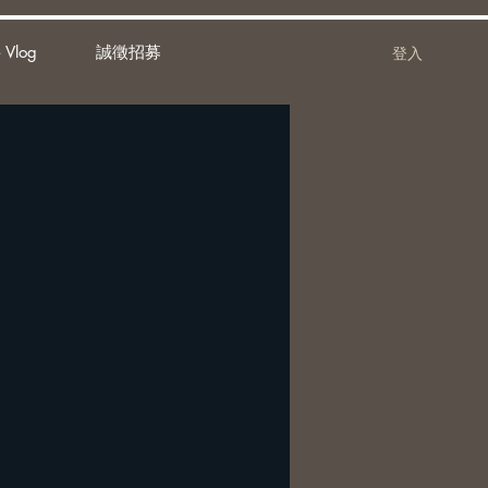
 Vlog
誠徵招募
登入