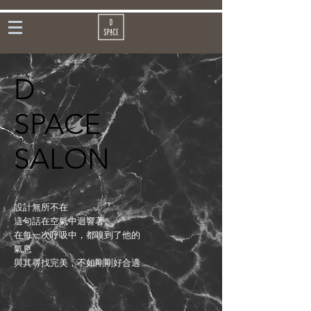
D
SPACE
SALON
設計無所不在
這句話在空氣中迴響著
在每一次呼吸中，都嗅到了他的
氣息
與其尋找完美，不如剛剛好合適